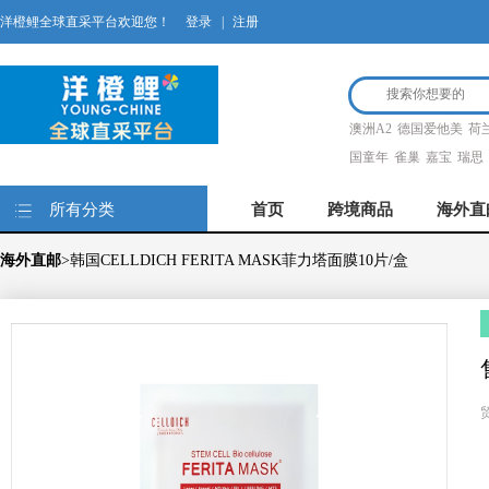
洋橙鲤全球直采平台欢迎您！
登录
|
注册
澳洲A2
德国爱他美
荷
国童年
雀巢
嘉宝
瑞思
所有分类
首页
跨境商品
海外直
海外直邮
>韩国CELLDICH FERITA MASK菲力塔面膜10片/盒